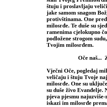
štuju i proslavljaju veli
jake samom snagom Božj
protivštinama. One pred
milosrđe. Te duše su sje
ramenima cjelokupno čov
podložene strogom sudu, 
Tvojim milosrđem.
Oče naš... 
Vječni Oče, pogledaj mi
veličaju i štuju Tvoje na
milosrđe. One su uključ
su duše živo Evanđelje. 
pjeva pjesmu najuzviše-
iskazi im milosrđe prem