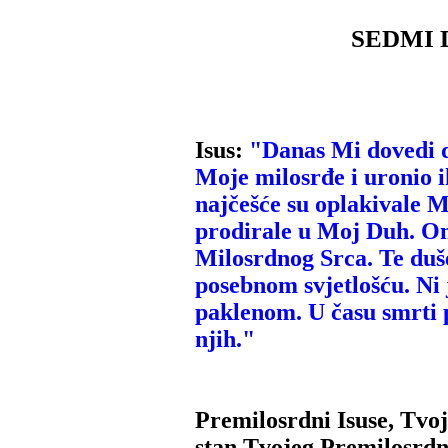
SEDMI D
Isus:
"Danas Mi dovedi d
Moje milosrđe i uronio i
najčešće su oplakivale 
prodirale u Moj Duh. On
Milosrdnog Srca. Te duše
posebnom svjetlošću. Ni 
paklenom. U času smrti p
njih."
Premilosrdni Isuse, Tvoj
stan Tvojeg Premilosrdn