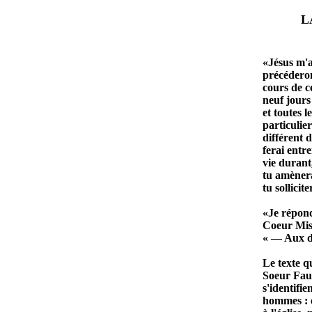
LA NE
«Jésus m'a
précéderon
cours de c
neuf jours
et toutes l
particulie
différent 
ferai entr
vie durant
tu amènera
tu sollici
«Je répond
Coeur Misé
« — Aux dif
Le texte q
Soeur Faus
s'identifie
hommes : o