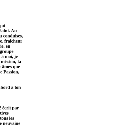
qui
Saint. Au
tu conduises,
e, fraîcheur
ie, en
 groupe
 à
moi, je
mission, ta
ux âmes que
e Passion,
abord à ton
é écrit par
tives
tous les
te neuvaine