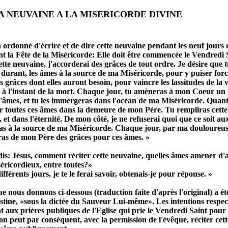
UVAINE A LA MISERICORDE DIVINE
 ordonné d'écrire et de dire cette neuvaine pendant les neuf jours 
t la Fête de la Miséricorde: Elle doit être commencée le Vendredi 
ette neuvaine, j'accorderai des grâces de tout ordre. Je désire que 
 durant, les âmes à la source de ma Miséricorde, pour y puiser forc
es grâces dont elles auront besoin, pour vaincre les lassitudes de la v
r à l'instant de la mort. Chaque jour, tu amèneras à mon Coeur un
d'âmes, et tu les immergeras dans l'océan de ma Miséricorde. Quant
er toutes ces âmes dans la demeure de mon Père. Tu rempliras cette 
, et dans l'éternité. De mon côté, je ne refuserai quoi que ce soit a
s à la source de ma Miséricorde. Chaque jour, par ma douloureus
teras de mon Père des grâces pour ces âmes. »
is: Jésus, comment réciter cette neuvaine, quelles âmes amener d'
ricordieux, entre toutes?»
férents jours, je te le ferai savoir, obtenais-je pour réponse. »
ue nous donnons ci-dessous (traduction faite d'après l'original) a ét
tine, «sous la dictée du Sauveur Lui-même». Les intentions respec
nt aux prières publiques de l'Eglise qui prie le Vendredi Saint pour 
n peut par conséquent, avec la permission de l'évêque, réciter cet