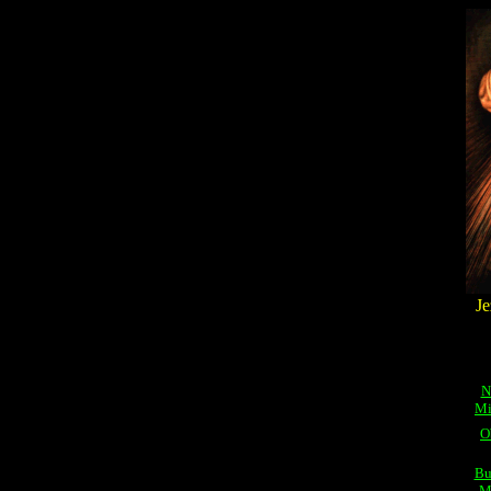
Je
N
Mi
O
Bu
M